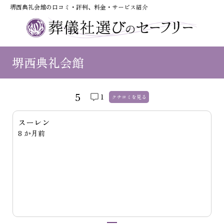
堺西典礼会館の口コミ・評判、料金・サービス紹介
堺西典礼会館
5
1
クチコミを
見る
スーレン
8 か月前