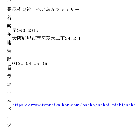
企
業
株式会社 へいあんファミリー
名
所
〒593-8315
在
大阪府堺市西区菱木二丁2412-1
地
電
話
0120-04-05-06
番
号
ホ
ー
ム
https://www.tenreikaikan.com/osaka/sakai_nishi/saka
ペ
ー
ジ