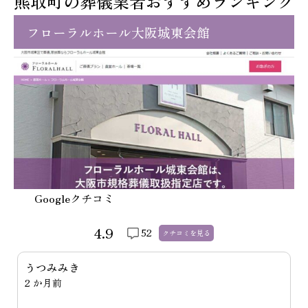
熊取町の葬儀業者おすすめランキング
フローラルホール大阪城東会館
Googleクチコミ
4.9
52
クチコミを
見る
安達準一
2 週間前