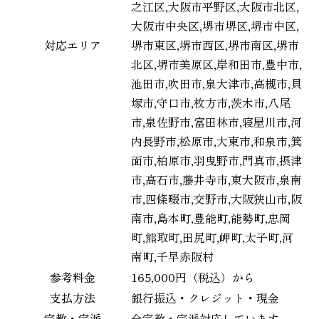
之江区,大阪市平野区,大阪市北区,
大阪市中央区,堺市堺区,堺市中区,
対応エリア
堺市東区,堺市西区,堺市南区,堺市
北区,堺市美原区,岸和田市,豊中市,
池田市,吹田市,泉大津市,高槻市,貝
塚市,守口市,枚方市,茨木市,八尾
市,泉佐野市,富田林市,寝屋川市,河
内長野市,松原市,大東市,和泉市,箕
面市,柏原市,羽曳野市,門真市,摂津
市,高石市,藤井寺市,東大阪市,泉南
市,四條畷市,交野市,大阪狭山市,阪
南市,島本町,豊能町,能勢町,忠岡
町,熊取町,田尻町,岬町,太子町,河
南町,千早赤阪村
参考料金
165,000円（税込）から
支払方法
銀行振込・クレジット・現金
宗教・宗派
全宗教・宗派対応しています。