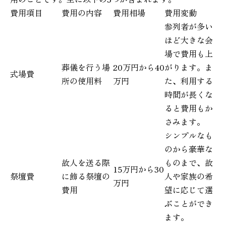
費用項目
費用の内容
費用相場
費用変動
参列者が多い
ほど大きな会
場で費用も上
葬儀を行う場
20万円から40
がります。ま
式場費
所の使用料
万円
た、利用する
時間が長くな
ると費用もか
さみます。
シンプルなも
のから豪華な
故人を送る際
ものまで、故
15万円から30
祭壇費
に飾る祭壇の
人や家族の希
万円
費用
望に応じて選
ぶことができ
ます。