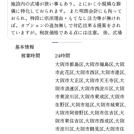
スタッフの松浦さんには、とても懇切丁寧なアドバ
イスを頂き、不慣れな式を安心して滞り無く終えま
した。感謝申し上げます。母との最後のお別れの時
間もたっぷり取って頂き、大変満足しました。
1
2
3
4
5
基本情報
営業時間
24時間
大阪市都島区,大阪市福島区,大阪
市此花区,大阪市西区,大阪市港区,
大阪市大正区,大阪市天王寺区,大
対
阪市浪速区,大阪市西淀川区,大阪
市東淀川区,大阪市東成区,大阪市
生野区,大阪市旭区,大阪市城東区,
大阪市阿倍野区,大阪市住吉区,大
阪市東住吉区,大阪市西成区,大阪
市淀川区,大阪市鶴見区,大阪市住