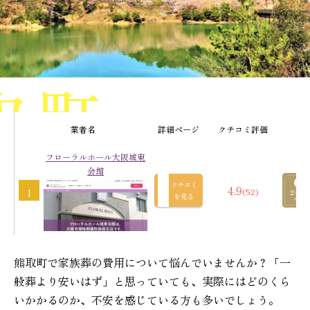
取町
業者名
詳細ページ
クチコミ評価
フローラルホール大阪城東
の葬儀社
会館
クチコミ
4.9
(52)
1
を見る
熊取町で家族葬の費用について悩んでいませんか？「一
般葬より安いはず」と思っていても、実際にはどのくら
いかかるのか、不安を感じている方も多いでしょう。