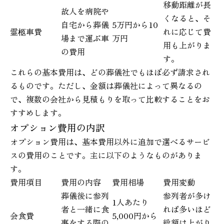
移動距離が長
故人を病院や
くなると、そ
自宅から葬儀
5万円から10
霊柩車費
れに応じて費
場まで運ぶ車
万円
用も上がりま
の費用
す。
これらの基本費用は、どの葬儀社でもほぼ必ず請求され
るものです。ただし、金額は葬儀社によって異なるの
で、複数の会社から見積もりを取って比較することをお
すすめします。
オプション費用の内訳
オプション費用は、基本費用以外に追加で選べるサービ
スの費用のことです。主に以下のようなものがありま
す。
費用項目
費用の内容
費用相場
費用変動
葬儀後に参列
参列者が多け
1人あたり
者と一緒に食
れば多いほど
会食費
5,000円から
事をする際の
総額は上がり