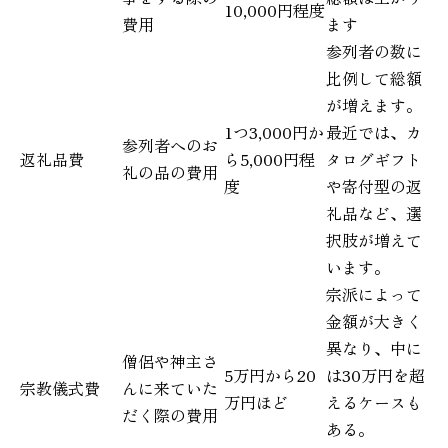
10,000円程度
費用
ます
参列者の数に
比例して総額
が増えます。
1つ3,000円か
最近では、カ
参列者へのお
返礼品費
ら5,000円程
タログギフト
礼の品の費用
度
や寄付型の返
礼品など、選
択肢が増えて
います。
宗派によって
金額が大きく
異なり、中に
僧侶や神主さ
5万円から20
は30万円を超
宗教儀式費
んに来ていた
万円ほど
えるケースも
だく際の費用
ある。