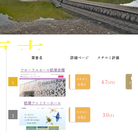
原市
業者名
詳細ページ
クチコミ評価
フローラルホール松原会館
の葬儀社
クチコミ
4.7
(15)
1
を見る
松原ファミリーホール
クチコミ
3.0
(1)
2
を見る