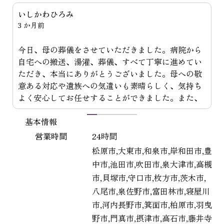
にょんきち
3 か月前
今回は祖父の葬儀を執り行っていただき、誠にあり
がとうございました。 たくさんのお花に囲まれて祖
父も幸せだったと感じます。終始お優しい心遣いに
感謝いたします。 昨夜に引き続き本日もありがとう
ございました。
1
2
3
4
5
基本情報
営業時間
24時間
松原市,大東市,和泉市,岸和田市,豊
中市,池田市,吹田市,泉大津市,高槻
市,貝塚市,守口市,枚方市,茨木市,
八尾市,泉佐野市,富田林市,寝屋川
市,河内長野市,箕面市,柏原市,羽曳
野市,門真市,摂津市,高石市,藤井寺