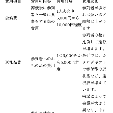
費用項目
費用の内容
費用相場
費用変動
葬儀後に参列
参列者が多け
1人あたり
者と一緒に食
れば多いほど
会食費
5,000円から
事をする際の
総額は上がり
10,000円程度
費用
ます
参列者の数に
比例して総額
が増えます。
1つ3,000円か
最近では、カ
参列者へのお
返礼品費
ら5,000円程
タログギフト
礼の品の費用
度
や寄付型の返
礼品など、選
択肢が増えて
います。
宗派によって
金額が大きく
異なり、中に
僧侶や神主さ