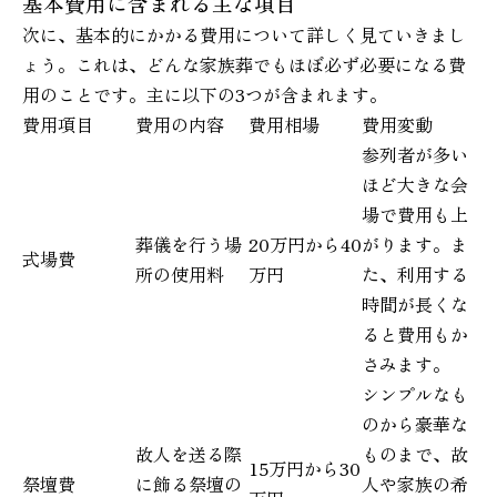
基本費用に含まれる主な項目
次に、基本的にかかる費用について詳しく見ていきまし
ょう。これは、どんな家族葬でもほぼ必ず必要になる費
用のことです。主に以下の3つが含まれます。
費用項目
費用の内容
費用相場
費用変動
参列者が多い
ほど大きな会
場で費用も上
葬儀を行う場
20万円から40
がります。ま
式場費
所の使用料
万円
た、利用する
時間が長くな
ると費用もか
さみます。
シンプルなも
のから豪華な
故人を送る際
ものまで、故
15万円から30
祭壇費
に飾る祭壇の
人や家族の希