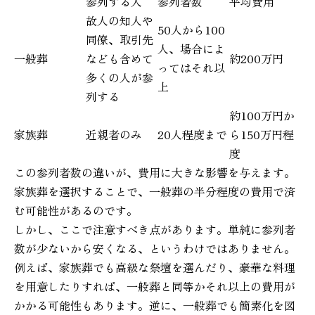
参列する人
参列者数
平均費用
故人の知人や
50人から100
同僚、取引先
人、場合によ
一般葬
なども含めて
約200万円
ってはそれ以
多くの人が参
上
列する
約100万円か
家族葬
近親者のみ
20人程度まで
ら150万円程
度
この参列者数の違いが、費用に大きな影響を与えます。
家族葬を選択することで、一般葬の半分程度の費用で済
む可能性があるのです。
しかし、ここで注意すべき点があります。単純に参列者
数が少ないから安くなる、というわけではありません。
例えば、家族葬でも高級な祭壇を選んだり、豪華な料理
を用意したりすれば、一般葬と同等かそれ以上の費用が
かかる可能性もあります。逆に、一般葬でも簡素化を図