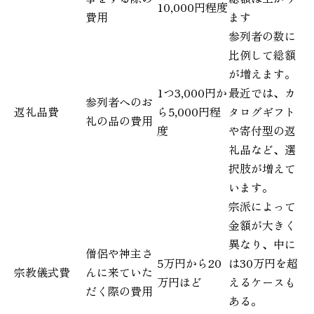
10,000円程度
費用
ます
参列者の数に
比例して総額
が増えます。
1つ3,000円か
最近では、カ
参列者へのお
返礼品費
ら5,000円程
タログギフト
礼の品の費用
度
や寄付型の返
礼品など、選
択肢が増えて
います。
宗派によって
金額が大きく
異なり、中に
僧侶や神主さ
5万円から20
は30万円を超
宗教儀式費
んに来ていた
万円ほど
えるケースも
だく際の費用
ある。