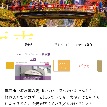
面市
業者名
詳細ページ
クチコミ評価
フローラルホール大阪城東
の葬儀社
会館
クチコミ
4.9
(52)
1
を見る
箕面市で家族葬の費用について悩んでいませんか？「一
般葬より安いはず」と思っていても、実際にはどのくら
いかかるのか、不安を感じている方も多いでしょう。