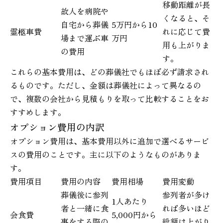
移動距離が長
故人を病院や
くなると、そ
自宅から葬儀
5万円から10
霊柩車費
れに応じて費
場まで運ぶ車
万円
用も上がりま
の費用
す。
これらの基本費用は、どの葬儀社でもほぼ必ず請求され
るものです。ただし、金額は葬儀社によって異なるの
で、複数の会社から見積もりを取って比較することをお
すすめします。
オプション費用の内訳
オプション費用は、基本費用以外に追加で選べるサービ
スの費用のことです。主に以下のようなものがありま
す。
費用項目
費用の内容
費用相場
費用変動
葬儀後に参列
参列者が多け
1人あたり
者と一緒に食
れば多いほど
会食費
5,000円から
事をする際の
総額は上がり