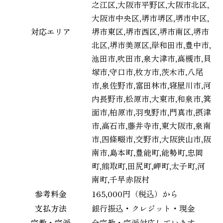
之江区,大阪市平野区,大阪市北区,
大阪市中央区,堺市堺区,堺市中区,
対応エリア
堺市東区,堺市西区,堺市南区,堺市
北区,堺市美原区,岸和田市,豊中市,
池田市,吹田市,泉大津市,高槻市,貝
塚市,守口市,枚方市,茨木市,八尾
市,泉佐野市,富田林市,寝屋川市,河
内長野市,松原市,大東市,和泉市,箕
面市,柏原市,羽曳野市,門真市,摂津
市,高石市,藤井寺市,東大阪市,泉南
市,四條畷市,交野市,大阪狭山市,阪
南市,島本町,豊能町,能勢町,忠岡
町,熊取町,田尻町,岬町,太子町,河
南町,千早赤阪村
参考料金
165,000円（税込）から
支払方法
銀行振込・クレジット・現金
宗教・宗派
全宗教・宗派対応しています。