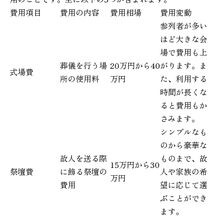
費用項目
費用の内容
費用相場
費用変動
参列者が多い
ほど大きな会
場で費用も上
葬儀を行う場
20万円から40
がります。ま
式場費
所の使用料
万円
た、利用する
時間が長くな
ると費用もか
さみます。
シンプルなも
のから豪華な
故人を送る際
ものまで、故
15万円から30
祭壇費
に飾る祭壇の
人や家族の希
万円
費用
望に応じて選
ぶことができ
ます。