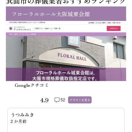
箕面市の葬儀業者おすすめランキング
フローラルホール大阪城東会館
Googleクチコミ
4.9
52
クチコミを
見る
安達準一
2 週間前