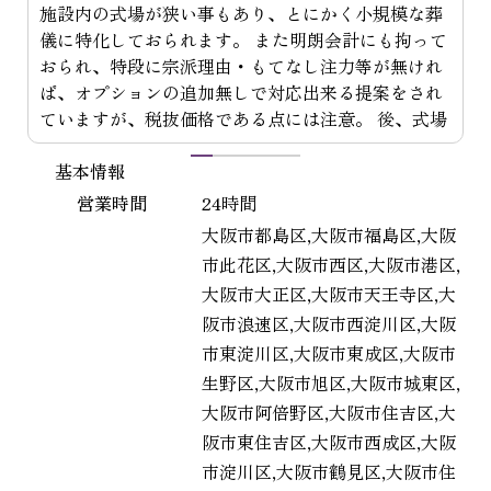
スタッフの松浦さんには、とても懇切丁寧なアドバ
イスを頂き、不慣れな式を安心して滞り無く終えま
した。感謝申し上げます。母との最後のお別れの時
間もたっぷり取って頂き、大変満足しました。
1
2
3
4
5
基本情報
営業時間
24時間
大阪市都島区,大阪市福島区,大阪
市此花区,大阪市西区,大阪市港区,
大阪市大正区,大阪市天王寺区,大
対
阪市浪速区,大阪市西淀川区,大阪
市東淀川区,大阪市東成区,大阪市
生野区,大阪市旭区,大阪市城東区,
大阪市阿倍野区,大阪市住吉区,大
阪市東住吉区,大阪市西成区,大阪
市淀川区,大阪市鶴見区,大阪市住