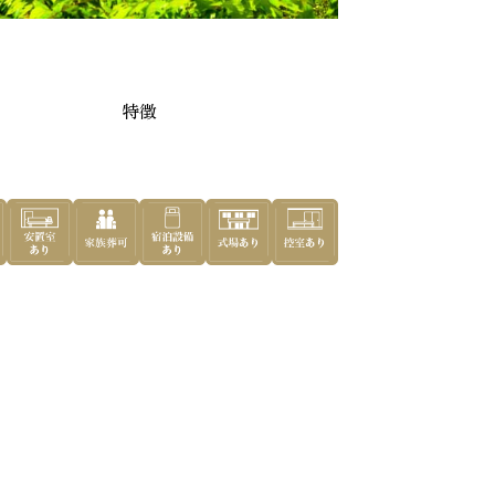
屋川市
特徴
めの葬儀社