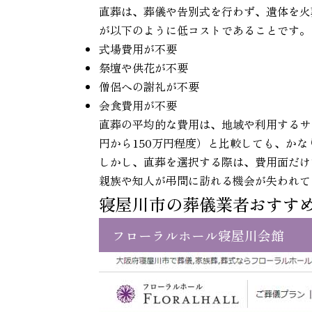
直葬は、葬儀や告別式を行わず、遺体を火
が以下のように低コストであることです。
式場費用が不要
祭壇や供花が不要
僧侶への謝礼が不要
会食費用が不要
直葬の平均的な費用は、地域や利用するサ
円から150万円程度）と比較しても、か
しかし、直葬を選択する際は、費用面だけ
親族や知人が弔問に訪れる機会が失われて
寝屋川市の葬儀業者おすす
フローラルホール寝屋川会館