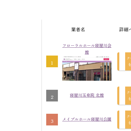
業者名
詳細
フローラルホール寝屋川会
館
ク
1
ク
寝屋川玉泉院 北館
2
ク
メイプルホール寝屋川公園
3