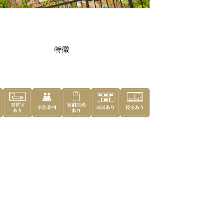
田市
特徴
めの葬儀社