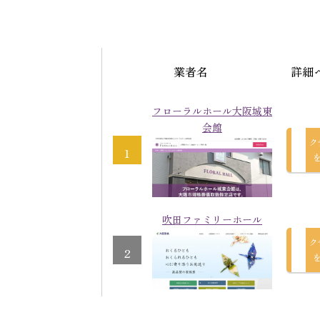
業者名
詳細
フローラルホール大阪城東
会館
ク
1
吹田ファミリーホール
ク
2